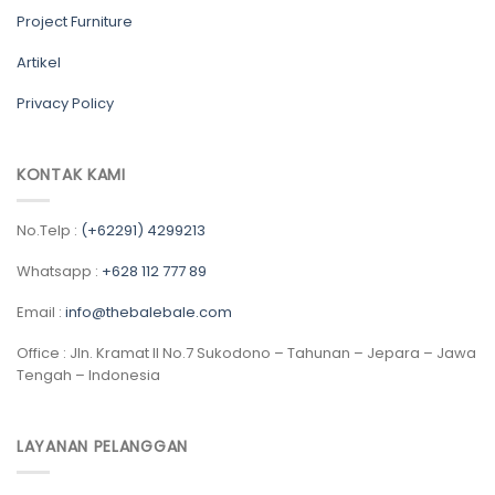
Project Furniture
Artikel
Privacy Policy
KONTAK KAMI
No.Telp :
(+62291) 4299213
Whatsapp :
+628 112 777 89
Email :
info@thebalebale.com
Office : Jln. Kramat II No.7 Sukodono – Tahunan – Jepara – Jawa
Tengah – Indonesia
LAYANAN PELANGGAN