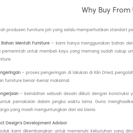
Why Buy From
ah produsen furniture jati yang selalu memperhatikan standart p
 Bahan Mentah Furniture
– kami hanya menggunakan bahan denga
ri pemerintah untuk membeli kayu yang memang sudah cukup umu
iture.
engeringan
– proses pengeringan di lakukan di Kiln Dried, pengola
n furniture benar-benar maksimal.
engerjaan
– keindahan sebuah desain diikuti dengan konstruksi 
e untuk pemakaian dalam jangka waktu lama. Guna menghasilkan 
rga yang masih menguntungkan dari sisi bisnis.
ct Design’s Development Advisor
roduk kami dikembangkan untuk memenuhi kebutuhan yang dina