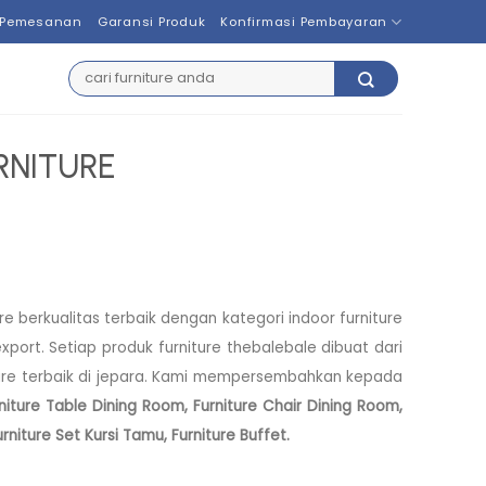
 Pemesanan
Garansi Produk
Konfirmasi Pembayaran
Search
for:
RNITURE
 berkualitas terbaik dengan kategori indoor furniture
xport. Setiap produk furniture thebalebale dibuat dari
iture terbaik di jepara. Kami mempersembahkan kepada
niture Table Dining Room, Furniture Chair Dining Room,
rniture Set Kursi Tamu, Furniture Buffet.