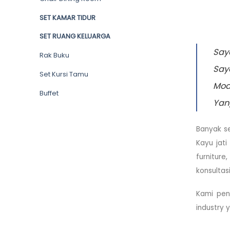
SET KAMAR TIDUR
SET RUANG KELUARGA
Saya
Rak Buku
Saya
Set Kursi Tamu
Mode
Buffet
Yan
Banyak se
Kayu jati
furniture
konsultas
Kami peny
industry 