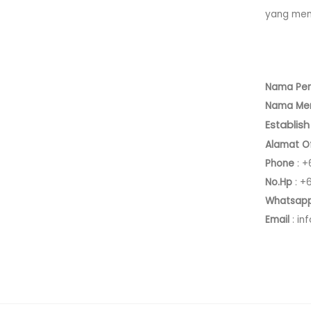
yang men
Nama Pe
Nama Me
Establish
Alamat Of
Phone
: +
No.Hp
: +
Whatsap
Email
: in