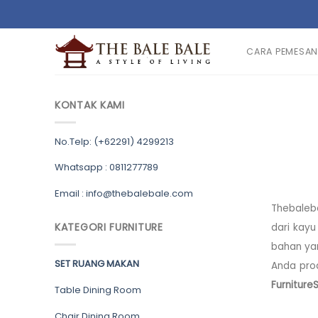
Skip
to
content
CARA PEMESA
KONTAK KAMI
No.Telp: (+62291) 4299213
Whatsapp : 0811277789
Email : info@thebalebale.com
Thebaleba
KATEGORI FURNITURE
dari kayu
bahan yan
SET RUANG MAKAN
Anda pro
Furniture
Table Dining Room
Chair Dining Room