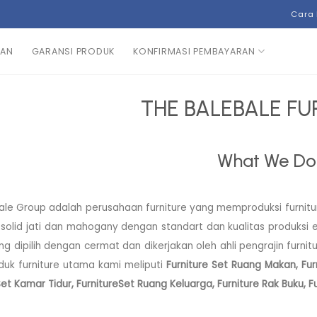
Cara
NAN
GARANSI PRODUK
KONFIRMASI PEMBAYARAN
THE BALEBALE FU
What We Do
le Group adalah perusahaan furniture yang memproduksi furniture
 solid jati dan mahogany dengan standart dan kualitas produksi e
g dipilih dengan cermat dan dikerjakan oleh ahli pengrajin furn
duk furniture utama kami meliputi
Furniture Set Ruang Makan, Fur
Set Kamar Tidur, FurnitureSet Ruang Keluarga, Furniture Rak Buku, Fu