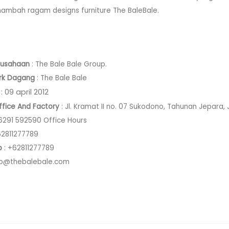
ambah ragam designs furniture The BaleBale.
rusahaan
: The Bale Bale Group.
rk Dagang
: The Bale Bale
: 09 april 2012
fice And Factory
: Jl. Kramat II no. 07 Sukodono, Tahunan Jepara
6291 592590 Office Hours
62811277789
p
: +62811277789
fo@thebalebale.com