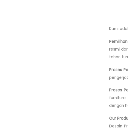
Kami adal
Pemilihan
resmi da
tahan furn
Proses P
pengerjaa
Proses P
furnitur
dengan ha
Our Produ
Desain P