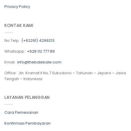
Privacy Policy
KONTAK KAMI
No.Telp :
(+62291) 4299213
Whatsapp :
+628 112 777 89
Email :
info@thebalebale.com
Office : Jln. Kramat II No.7 Sukodono – Tahunan – Jepara – Jawa
Tengah – Indonesia
LAYANAN PELANGGAN
Cara Pemesanan
Konfirmasi Pembayaran